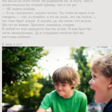
что мы не из этого отеля. Не разрешили бы -и пусть. Зато я
детям показала бы лучший пример, чем в тот раз
— НЕ ходить вообще
— Если «застукали», сказать честно. Уж точно не врать и не
говорить — «ой, я случайно, я тут не знала, что так нельзя..»,
что тоже будет ложью. А сказать, да, мы знали, что нельзя.
Мы тут не живем. Простите, виноваты, уходим.
И любой из этих вариантов был бы лучше. И нам было бы
легче эмоционально. Да и сотрудник отеля не был бы
настолько взбешен…
К чему я это?