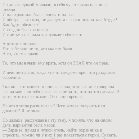
По дороге домой молчали, я себя чувствовала паршивее
некуда.
И на охранника была злость, и на нас.
И обида — что мол, не дал детям с горки покататься. Мудак!
Как будто обеднеет!…
И стыдно было за позор..
И с детьми не знала как дальше себя вести.
А потом я поняла.
Его взбесило не то, что мы там были.
А то, что мы врали.
То, что мы начали ему врать, хотя он ЗНАЛ что он прав.
И действительно, когда кто-то заведомо врет, это раздражает
особенно.
Только в тот момент я поняла слова, которые мне говорила
всегда мама: «я тебя наказываю не за то, что ты это сделала. А
за то, что ты врешь мне. Осозанно врешь»
На что я тогда расчитывала? Чего хотела получить или
доказать? Я не знаю…
Но дальше, рассуждая на эту тему, я поняла, что на самом
деле, вариантов была масса:
— Заранее, придя в чужой отель, найти охранника и
спросить, можно ли у них 1 раз покататься с горки. Сказать,