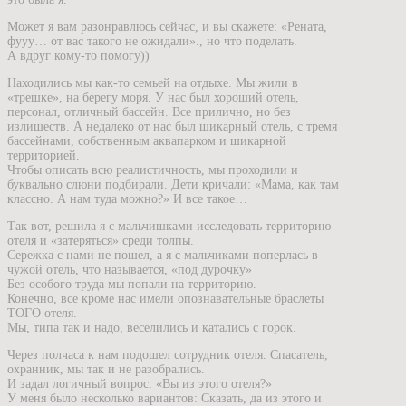
Может я вам разонравлюсь сейчас, и вы скажете: «Рената,
фууу… от вас такого не ожидали»., но что поделать.
А вдруг кому-то помогу))
Находились мы как-то семьей на отдыхе. Мы жили в
«трешке», на берегу моря. У нас был хороший отель,
персонал, отличный бассейн. Все прилично, но без
излишеств. А недалеко от нас был шикарный отель, с тремя
бассейнами, собственным аквапарком и шикарной
территорией.
Чтобы описать всю реалистичность, мы проходили и
буквально слюни подбирали. Дети кричали: «Мама, как там
классно. А нам туда можно?» И все такое…
Так вот, решила я с мальчишками исследовать территорию
отеля и «затеряться» среди толпы.
Сережка с нами не пошел, а я с мальчиками поперлась в
чужой отель, что называется, «под дурочку»
Без особого труда мы попали на территорию.
Конечно, все кроме нас имели опознавательные браслеты
ТОГО отеля.
Мы, типа так и надо, веселились и катались с горок.
Через полчаса к нам подошел сотрудник отеля. Спасатель,
охранник, мы так и не разобрались.
И задал логичный вопрос: «Вы из этого отеля?»
У меня было несколько вариантов: Сказать, да из этого и