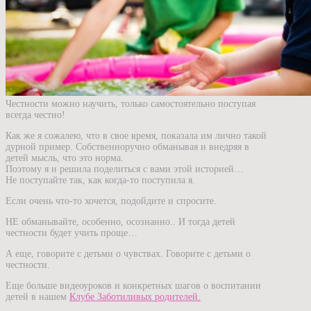
Честности можно научить, только самостоятельно поступая
всегда честно!
Как же я сожалею, что в свое время, показала им лично такой
дурной пример. Собственноручно обманывая и внедряя в
детей мысль, что это норма.
Поэтому я и решила поделиться с вами этой историей…
Не поступайте так, как когда-то поступила я.
Если очень что-то хочется, подойдите и спросите.
НЕ обманывайте, особенно, осознанно.. И тогда детей
честности будет учить проще…
А еще, говорите с детьми о чувствах. Говорите с детьми о
честности.
Еще больше видеоуроков и конкретных шагов о воспитании
детей в нашем
Клубе Заботиливых родителей.