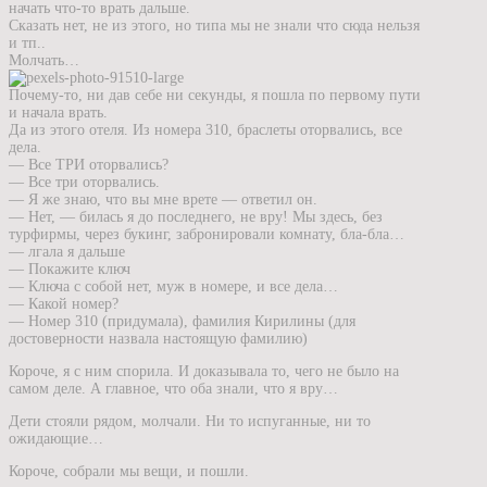
начать что-то врать дальше.
Сказать нет, не из этого, но типа мы не знали что сюда нельзя
и тп..
Молчать…
Почему-то, ни дав себе ни секунды, я пошла по первому пути
и начала врать.
Да из этого отеля. Из номера 310, браслеты оторвались, все
дела.
— Все ТРИ оторвались?
— Все три оторвались.
— Я же знаю, что вы мне врете — ответил он.
— Нет, — билась я до последнего, не вру! Мы здесь, без
турфирмы, через букинг, забронировали комнату, бла-бла…
— лгала я дальше
— Покажите ключ
— Ключа с собой нет, муж в номере, и все дела…
— Какой номер?
— Номер 310 (придумала), фамилия Кирилины (для
достоверности назвала настоящую фамилию)
Короче, я с ним спорила. И доказывала то, чего не было на
самом деле. А главное, что оба знали, что я вру…
Дети стояли рядом, молчали. Ни то испуганные, ни то
ожидающие…
Короче, собрали мы вещи, и пошли.