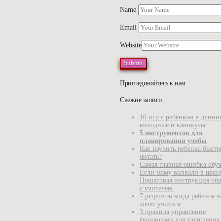
Name
Email
Website
Присоединяйтесь к нам
Свежие записи
10 игр с ребёнком в длинн
выходные и каникулы
5 инструментов для
планирования учебы
Как научить ребенка быстр
читать?
Самая главная ошибка обу
Если маму вызвали в школ
Пошаговая инструкция об
с учителем.
7 рецептов когда ребенок н
хочет учиться
3 правила управление
финансами для улучшения