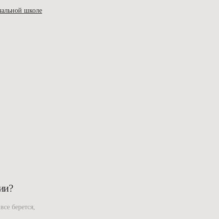
ачальной школе
ии?
все берется,