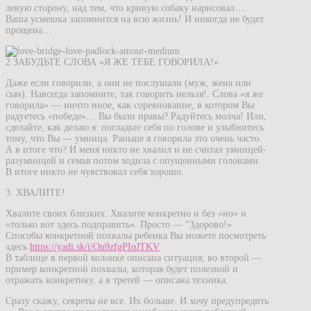
левую сторону, над тем, что кривую собаку нарисовал….
Ваша усмешка запомнится на всю жизнь! И никогда не будет
прощена…
2 ЗАБУДЬТЕ СЛОВА «Я ЖЕ ТЕБЕ ГОВОРИЛА!»
Даже если говорили, а они не послушали (муж, жена или
сын). Навсегда запомните, так говорить нельзя!. Слова «я же
говорила» — ничто иное, как соревнование, в котором Вы
радуетесь «победе»… Вы были правы? Радуйтесь молча! Или,
сделайте, как делаю я: погладьте себя по голове и улыбнитесь
тому, что Вы — умница. Раньше я говорила это очень часто.
А в итоге что? И меня никто не хвалил и не считал умницей-
разумницей и семья потом ходила с опущенными головами.
В итоге никто не чувствовал себя хорошо.
3. ХВАЛИТЕ!
Хвалите своих близких. Хвалите конкретно и без «но» и
«только вот здесь подправить». Просто — “Здорово!»
Способы конкретной похвалы ребенка Вы можете посмотреть
здесь
https://yadi.sk/i/Ou9zfgPIoJTKV
В таблице в первой колонке описана ситуация, во второй —
пример конкретной похвалы, которая будет полезной и
отражать конкретику, а в третей — описана техника.
Сразу скажу, секреты не все. Их больше. И хочу предупредить