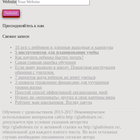
Website
Присоединяйтесь к нам
Свежие записи
10 игр с ребёнком в длинные выходные и каникулы
5 инструментов для планирования учебы
Как научить ребенка быстро читать?
Самая главная ошибка обучения
Если маму вызвали в школу. Пошаговая инструкция
общения с учителем.
7 рецептов когда ребенок не хочет учиться
3 правила управление финансами для улучшения
уровня жизни
Простой способ эффективной организации дней
Нужно ли «впихивать» других в свои картины мира
Рейтинг мам школьников. Взгляд завуча
Обучение с удовольствием 2013-2017 Некоммерческое
использование материалов сайта http://gladtolearn.ru/,
допускается при условии указания авторства
http://gladtolearn.ru/ и активной ссылки на http://gladtolearn.ru/,
обязательной для каждого взятого текста. Во всех остальных
случаях необходимо письменное согласие автора