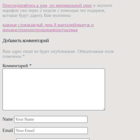
Присоединяйтесь к нам, по минимальной цене
и окупите
марафон уже через 2 недели с помощью тех подарков,
которые будут дарить Вам мужчины
важные слова
каждый день 8 марта
любовь
муж и
жена
настроение
отношения
притча
семья
Добавить комментарий
Ваш адрес email не будет опубликован.
Обязательные поля
помечены
*
Комментарий
*
Name
Email