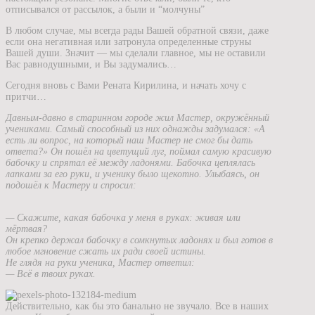
отписывался от рассылок, а были и “молчуны”
В любом случае, мы всегда рады Вашей обратной связи, даже
если она негативная или затронула определенные струны
Вашей души. Значит — мы сделали главное, мы не оставили
Вас равнодушными, и Вы задумались…
Сегодня вновь с Вами Рената Кирилина, и начать хочу с
притчи…
Давным-давно в старинном городе жил Мастер, окружённый
учениками. Самый способный из них однажды задумался: «А
есть ли вопрос, на который наш Мастер не смог бы дать
ответа?» Он пошёл на цветущий луг, поймал самую красивую
бабочку и спрятал её между ладонями. Бабочка цеплялась
лапками за его руки, и ученику было щекотно. Улыбаясь, он
подошёл к Мастеру и спросил:
— Скажите, какая бабочка у меня в руках: живая или
мёртвая?
Он крепко держал бабочку в сомкнутых ладонях и был готов в
любое мгновение сжать их ради своей истины.
Не глядя на руки ученика, Мастер ответил:
— Всё в твоих руках.
Действительно, как бы это банально не звучало. Все в наших