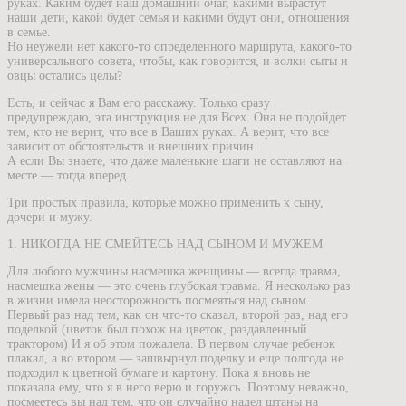
руках. Каким будет наш домашний очаг, какими вырастут
наши дети, какой будет семья и какими будут они, отношения
в семье.
Но неужели нет какого-то определенного маршрута, какого-то
универсального совета, чтобы, как говорится, и волки сыты и
овцы остались целы?
Есть, и сейчас я Вам его расскажу. Только сразу
предупреждаю, эта инструкция не для Всех. Она не подойдет
тем, кто не верит, что все в Ваших руках. А верит, что все
зависит от обстоятельств и внешних причин.
А если Вы знаете, что даже маленькие шаги не оставляют на
месте — тогда вперед.
Три простых правила, которые можно применить к сыну,
дочери и мужу.
1. НИКОГДА НЕ СМЕЙТЕСЬ НАД СЫНОМ И МУЖЕМ
Для любого мужчины насмешка женщины — всегда травма,
насмешка жены — это очень глубокая травма. Я несколько раз
в жизни имела неосторожность посмеяться над сыном.
Первый раз над тем, как он что-то сказал, второй раз, над его
поделкой (цветок был похож на цветок, раздавленный
трактором) И я об этом пожалела. В первом случае ребенок
плакал, а во втором — зашвырнул поделку и еще полгода не
подходил к цветной бумаге и картону. Пока я вновь не
показала ему, что я в него верю и горужсь. Поэтому неважно,
посмеетесь вы над тем, что он случайно надел штаны на