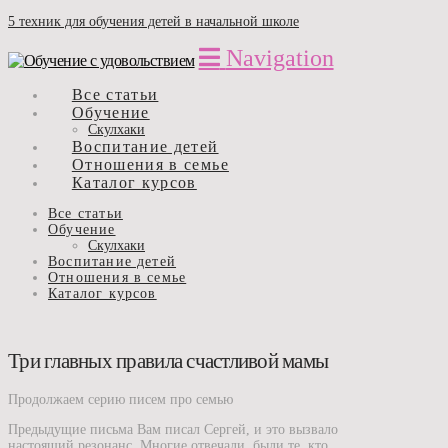
5 техник для обучения детей в начальной школе
Navigation
Все статьи
Обучение
Скулхаки
Воспитание детей
Отношения в семье
Каталог курсов
Все статьи
Обучение
Скулхаки
Воспитание детей
Отношения в семье
Каталог курсов
Три главных правила счастливой мамы
Продолжаем серию писем про семью
Предыдущие письма Вам писал Сергей, и это вызвало
настоящий резонанс. Многие отвечали, были те, кто