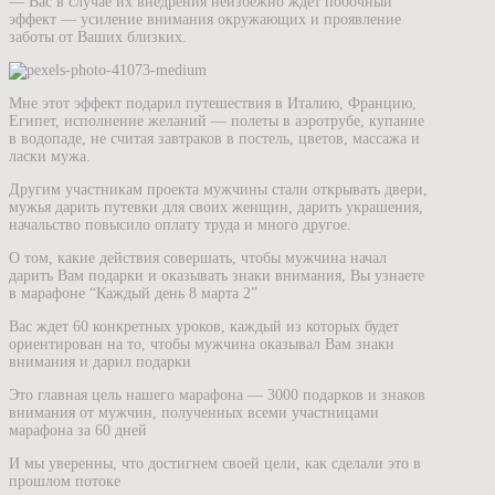
— Вас в случае их внедрения неизбежно ждет побочный
эффект — усиление внимания окружающих и проявление
заботы от Ваших близких.
Мне этот эффект подарил путешествия в Италию, Францию,
Египет, исполнение желаний — полеты в аэротрубе, купание
в водопаде, не считая завтраков в постель, цветов, массажа и
ласки мужа.
Другим участникам проекта мужчины стали открывать двери,
мужья дарить путевки для своих женщин, дарить украшения,
начальство повысило оплату труда и много другое.
О том, какие действия совершать, чтобы мужчина начал
дарить Вам подарки и оказывать знаки внимания, Вы узнаете
в марафоне “Каждый день 8 марта 2”
Вас ждет 60 конкретных уроков, каждый из которых будет
ориентирован на то, чтобы мужчина оказывал Вам знаки
внимания и дарил подарки
Это главная цель нашего марафона — 3000 подарков и знаков
внимания от мужчин, полученных всеми участницами
марафона за 60 дней
И мы уверенны, что достигнем своей цели, как сделали это в
прошлом потоке