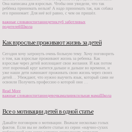
Она написана для взрослых. Чтобы они увидели, что так
ребёнка принимать нельзя! А надо принимать так, как собака
его принимает. Для неё всё равно, с чем он пришёл.
важные слова
воспитание
дети
клуб заботливых
родителей
Школа
Как взрослые проживают жизнь за детей
Сегодня хочу затронуть очень больную тему. Хочу поговорить
о том, как взрослые проживают жизнь за ребенка. Как
взрослые через детей воплощают свои желания. И как потом
этот порочный круг катится дальше и дальше во времени, и
уже наши дети начинают проживать свою жизнь через своих
детей… Убеждают, что нужно выучить язык, который сами не
освоили Получить профессию о которой они …
Read More
важные слова
воспитание
девочка
мальчик
сильная мама
Школа
Все о мотивации детей в одной статье
Давайте поговорим о мотивации. Вначале несколько голых
фактов. Если вы не любите статьи из серии «научно-сухих