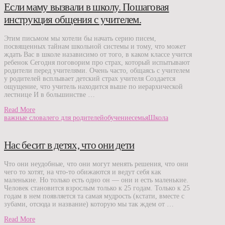
Если маму вызвали в школу. Пошаговая
инструкция общения с учителем.
Этим письмом мы хотели бы начать серию писем,
посвященных тайнам школьной системы и тому, что может
ждать Вас в школе назависимо от того, в каком классе учится
ребенок Сегодня поговорим про страх, который испытывают
родители перед учителями. Очень часто, общаясь с учителем
у родителей всплывает детский страх учителя Создается
ощущение, что учитель находится выше по иерархической
лестнице И в большинстве …
Read More
важные слова
лего для родителей
обучение
семья
Школа
Нас бесит в детях, что они дети
Что они неудобные, что они могут менять решения, что они
чего то хотят, на что-то обижаются и ведут себя как
маленькие. Но только есть одно он — они и есть маленькие.
Человек становится взрослым только к 25 годам. Только к 25
годам в нем появляется та самая мудрость (кстати, вместе с
зубами, отсюда и название) которую мы так ждем от …
Read More