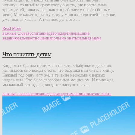
публикаций или когда капитан очевидность глаголит
истину», то читайте сразу вторую часть, где просто мама
троих детей, показывает, как это работает у нее (то бишь у
меня) Мне кажется, на эту тему у многих родителей в голове
уже полная каша… А главное, день ото …
Read More
важные слова
воспитание
девочка
дети
домашние
задания
мальчик
отношения
полезно знать
сильная мама
Что почитать детям
Когда мы с братом приезжали на лето к бабушке в деревню,
начиналось оно всегда с того, что бабушка нам читала книгу.
Каждый год одну и ту же, в течение нескольких первых
недель лета. Это было своеобразным моционом. И приезжая,
мы каждый раз ждали, когда же наступит вечер,
важные слова
воспитание
девочка
дети
мальчик
полезно знать