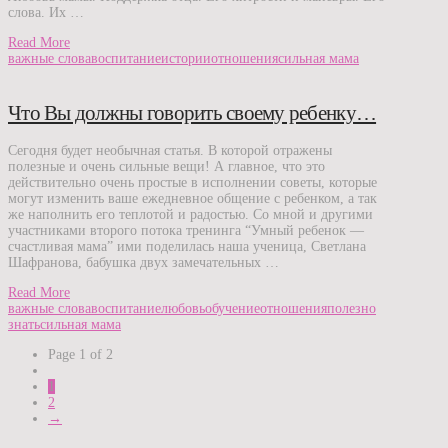
слова. Их …
Read More
важные слова
воспитание
истории
отношения
сильная мама
Что Вы должны говорить своему ребенку…
Сегодня будет необычная статья. В которой отражены
полезные и очень сильные вещи! А главное, что это
действительно очень простые в исполнении советы, которые
могут изменить ваше ежедневное общение с ребенком, а так
же наполнить его теплотой и радостью. Со мной и другими
участниками второго потока тренинга “Умный ребенок —
счастливая мама” ими поделилась наша ученица, Светлана
Шафранова, бабушка двух замечательных …
Read More
важные слова
воспитание
любовь
обучение
отношения
полезно
знать
сильная мама
Page 1 of 2
1
2
→