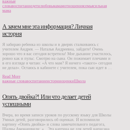
важные
слова
воспитание
дети
любовь
мамам
отношения
семья
сильная
мама
А зачем мне эта информация? Личная
история
Я забираю ребенка из школы и в дверях сталкиваюсь с
учителем Андрея. — Наталья Андреевна, зайдите! Очень
хорошо что я вас сегодня встретила! Мое дыхание участилось,
ровно как и пульс. Смотрю на сына. Он пожимает плечами и
в его взгляде я читаю: «А что мам? Я ничего «такого» сегодня
не делал». Остаюсь в кабинете с учителем, пока сын идет в …
Read More
важные слова
воспитание
истории
оценки
Школа
Опять двойка?! Или что делает детей
успешными
Вчера, во время записи уроков по русскому языку для Школы
Умных детей, разговорились об оценках. И вспомнили
картину «Опять двойка» и слова замечательного педагога,
Шалвы Амонашвили: «…Эта картина не для детей написана.