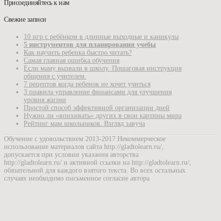
Присоединяйтесь к нам
Свежие записи
10 игр с ребёнком в длинные выходные и каникулы
5 инструментов для планирования учебы
Как научить ребенка быстро читать?
Самая главная ошибка обучения
Если маму вызвали в школу. Пошаговая инструкция
общения с учителем.
7 рецептов когда ребенок не хочет учиться
3 правила управление финансами для улучшения
уровня жизни
Простой способ эффективной организации дней
Нужно ли «впихивать» других в свои картины мира
Рейтинг мам школьников. Взгляд завуча
Обучение с удовольствием 2013-2017 Некоммерческое
использование материалов сайта http://gladtolearn.ru/,
допускается при условии указания авторства
http://gladtolearn.ru/ и активной ссылки на http://gladtolearn.ru/,
обязательной для каждого взятого текста. Во всех остальных
случаях необходимо письменное согласие автора