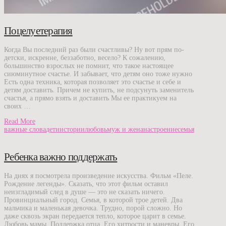
Поцелуетерапия
Когда Вы последний раз были счастливы? Ну вот прям по-
детски, искренне, беззаботно, весело? К сожалению,
большинство взрослых не помнит, что такое настоящее
сиюминутное счастье. И забывает, что детям оно тоже нужно
Есть одна техника, которая позволяет это счастье и себе и
детям доставить. Причем не купить, не подсунуть заменитель
счастья, а прямо взять и доставить Мы ее практикуем на
своих …
Read More
важные слова
дети
истории
любовь
муж и жена
настроение
семья
Ребенка важно поддержать
На днях я посмотрела произведение искусства. Фильм «Пеле.
Рождение легенды». Сказать, что этот фильм оставил
неизгладимый след в душе — это не сказать ничего.
Провинциальный город. Семья, в которой трое детей. Два
мальчика и маленькая девочка. Трудно, порой сложно. Но
даже сквозь экран передается тепло, которое царит в семье.
Любовь мамы. Поддержка отца. Его хитрости и маневры. Его