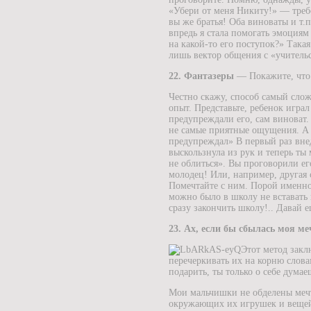
«Убери от меня Никиту!» — требо
вы же братья! Оба виноваты и т.
впредь я стала помогать эмоциям
на какой-то его поступок?» Така
лишь вектор общения с «учитель
22. Фантазеры
— Покажите, что 
Честно скажу, способ самый сло
опыт.
Представьте, ребенок играл
предупреждали его, сам виноват.
не самые приятные ощущения. А 
предупреждал» В первый раз внед
выскользнула из рук и теперь ты
не облиться». Вы проговорили ег
молодец! Или, например, другая 
Помечтайте с ним. Порой именно 
можно было в школу не вставать
сразу закончить школу!.. Давай 
23. Ах, если бы сбылась моя ме
Этот метод закл
перечеркивать их на корню слова
подарить, ты только о себе думае
Мои мальчишки не обделены мечта
окружающих их игрушек и вещей.