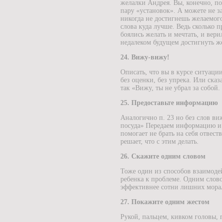
желалки Андрея. Вы, конечно, по
пару «установок». А можете не за
никогда не достигнешь желаемог
слова куда лучше. Ведь сколько 
боялись желать и мечтать, и вери
недалеком будущем достигнуть ж
24. Вижу-вижу!
Описать, что вы в курсе ситуац
без оценки, без упрека. Или сказ
так «Вижу, ты не убрал за собой.
25. Предоставьте информацию
Аналогично п. 23 но без слов ви
посуда» Передаем информацию и 
помогает не брать на себя отвест
решает, что с этим делать.
26. Скажите одним словом
Тоже один из способов взаимоде
ребенка к проблеме. Одним словом
эффективнее сотни лишних морал
27. Покажите одним жестом
Рукой, пальцем, кивком головы, 