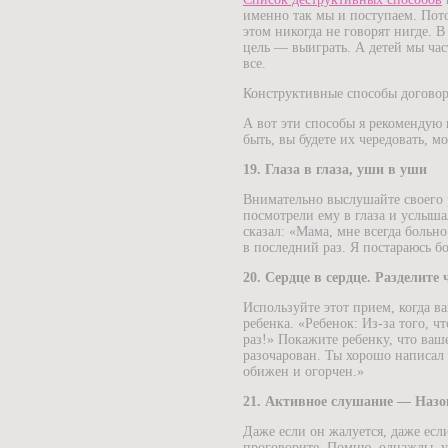
именно так мы и поступаем. Пото
этом никогда не говорят нигде. В
цель — выиграть. А детей мы ча
все.
Конструктивные способы договор
А вот эти способы я рекомендую 
быть, вы будете их чередовать, м
19. Глаза в глаза, уши в уши
Внимательно выслушайте своего р
посмотрели ему в глаза и услыша
сказал: «Мама, мне всегда больн
в последний раз. Я постараюсь б
20. Сердце в сердце. Разделите
Используйте этот прием, когда в
ребенка. «Ребенок: Из-за того, ч
раз!» Покажите ребенку, что ваше
разочарован. Ты хорошо написал 
обижен и огорчен.»
21. Активное слушание — Назо
Даже если он жалуется, даже есл
проговорите. Помню, однажды, у