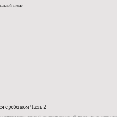
ачальной школе
я с ребенком Часть 2
получился внушительный, не совсем радостный, но тем менее, чаще всег