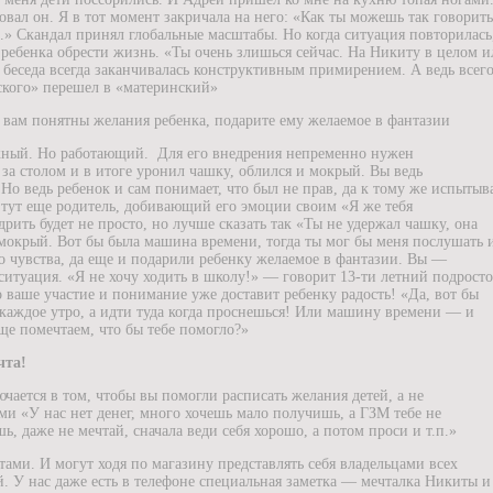
вал он. Я в тот момент закричала на него: «Как ты можешь так говорить
п.» Скандал принял глобальные масштабы. Но когда ситуация повторилась
 ребенка обрести жизнь. «Ты очень злишься сейчас. На Никиту в целом и
я беседа всегда заканчивалась конструктивным примирением. А ведь всег
ского» перешел в «материнский»
вам понятны желания ребенка, подарите ему желаемое в фантазии
жный. Но работающий.
Для его внедрения непременно нужен
 за столом и в итоге уронил чашку, облился и мокрый. Вы ведь
 Но ведь ребенок и сам понимает, что был не прав, да к тому же испытыв
тут еще родитель, добивающий его эмоции своим «Я же тебя
рить будет не просто, но лучше сказать так «Ты не удержал чашку, она
 мокрый. Вот бы была машина времени, тогда ты мог бы меня послушать 
о чувства, да еще и подарили ребенку желаемое в фантазии. Вы —
ситуация. «Я не хочу ходить в школу!» — говорит 13-ти летний подросто
ваше участие и понимание уже доставит ребенку радость! «Да, вот бы
 каждое утро, а идти туда когда проснешься! Или машину времени — и
еще помечтаем, что бы тебе помогло?»
чта!
ючается в том, чтобы вы помогли расписать желания детей, а не
ми «У нас нет денег, много хочешь мало получишь, а ГЗМ тебе не
шь, даже не мечтай, сначала веди себя хорошо, а потом проси и т.п.»
ми. И могут ходя по магазину представлять себя владельцами всех
 У нас даже есть в телефоне специальная заметка — мечталка Никиты и