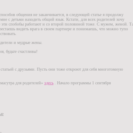
пособов общения не заканчивается, в следующей статье я продолжу
 мне с детьми находить общий язык. Кстати, для всех родителей хочу
е эти спобобы работают и со второй половиной тоже. С мужем, женой. Т
рестаешь видить врага в своем партнере и понимаешь, что можно тупо
ствовать.
дители и мудрые жены.
я, будьте счастливы!
й статьей с друзьями. Пусть они тоже откроют для себя многотомную
амасутра для родителей»
здесь
. Начало программы 1 сентября
ые
о