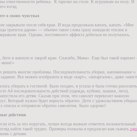
ны отвественности ребенка.
К тарелке на столе. К игрушкам на полу. И
его взгяд.
те о своих чувствах
 не закрывали после себя кран. И вода продолжала капать, капать. «Мне
вода тратится даром» — обычно такие слова сразу находили отклик в
акрывали кран. Однако, постоянного эффекта добиться не получалось,
, беги в ванную и закрой кран. Спасибо, Мама». Еще был такой вариант
е меня!»
 решить многие проблемы. Последовательность уборки, напоминание о
задание. Все можно изобразить в виде «карт», «шпаргалок», даже «квест
лось убирать в гостиной. Было поздно, я устала и была готова разозлить
исте А4 последовательность действий (одежда, кубики, шашки, лего),
запустила его детям. Сказав при этом, что самолет перевозит важную
уз. Который нужно будет вернуть обратно. Дети с удовольствием убира
з списка и отправили обратно самолетик. Было здорово!
тные действия
сли есть за что поругать, лучше всегда вначале отметить положительный
згляд найти такой трудно. Примеры похвалы я предлагаю вам скачать
зде
ниях с детьми.