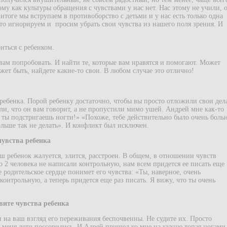
му как культуры обращения с чувствами у нас нет. Нас этому не учили, 
 итоге мы вструпаем в противоборство с детьми и у нас есть только одна
сто игнорируем и
просим убрать свои чувства из нашего поля зрения. И
иться с ребенком.
вам попробовать. И найти те, которые вам нравятся и помогают. Может
ожет быть, найдете какие-то свои. В любом случае это отлично!
ебенка. Порой ребенку достаточно, чтобы вы просто отложили свои дел
ли, что он вам говорит, а не пропустили мимо ушей. Андрей мне как-то
о ты подстригаешь ногти!» «Похоже, тебе действительно было очень боль
ольше так не делать». И конфликт был исключен.
 чувства ребенка
аш ребенок жалуется, злится, расстроен. В общем, в отношении чувств
то 2 человека не написали контрольную, нам всем придется ее писать еще
 родительское сердце понимет его чувства: «Ты, наверное, очень
контрольную, а теперь придется еще раз писать. Я вижу, что ты очень
вите чувства ребенка
и на ваш взгляд его переживания беспочвенны. Не судите их. Просто
 меня дети поссорились. И Адрей пришел ко мне на кухню топая ногами