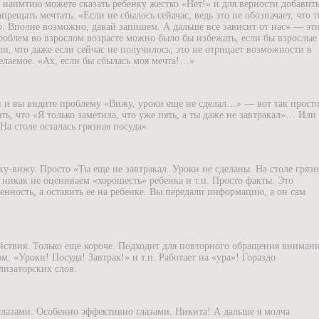
 наимтию можете сказать ребенку жестко «Нет!» и для верности добавит
прещать мечтать. «Если не сбылось сейачас, ведь это не обозначает, что 
о. Вполне возможно, давай запишем. А дальше все зависит от нас» — эт
проблем во взрослом возрасте можно было бы избежать, если бы взрослые
ли, что даже если сейчас не получилось, это не отрицает возможности в
елаемое. «Ах, если бы сбылась моя мечта!…»
ии и вы видите проблему
«Вижу, уроки еще не сделал…» — вот так просто
ать, что «Я только заметила, что уже пять, а ты даже не завтракал»… Или
 На столе осталась грязная посуда»
жу-вижу. Просто «Ты еще не завтракал. Уроки не сделаны. На столе грязн
никак не оцениваем «хорошесть» ребенка и т.п. Просто факты. Это
венность, а оставить ее на ребенке. Вы передали информацию, а он сам
йствия. Только еще короче. Подходит для повторного обращения вниман
. «Уроки! Посуда! Завтрак!» и т.п. Работает на «ура»! Гораздо
изаторских слов.
глазами. Особенно эффективно глазами. Никита! А дальше я молча