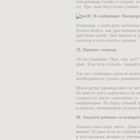
поворачиваю голову в сторону зо
т.п. При этом безусловно уловив 
28. Я-сообщения. Поговори
Например, у меня дети частенько
больно видеть, как драгоценная 
действиях детей. Они бежали и з
поэтому я стала писать записки.
29. Пишите записки
«Если слышишь: “Кап, кап, кап!”
кран. Я не хочу плакать. Закройт
Так же с помощью записок можно
необходимости сделать домашнее 
Моим детям однажды явно не хоте
Но вместо этого нарисовала на л
сложила из листа «самолетик» и 
информацию. На борту ценный гр
в комнате, вычеркивали пункты и
30. Хвалите ребенка за конкре
Хвалить тоже надо уметь. Даже е
момент. И даже если на первый в
и использовать активно в отноше