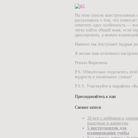
На этом список конструктивных с
рассказывать о том, что помогает
отметить одну особенность — вс
легко найти общий язык, если пе
дрессировать, а можно взаимодей
Именно так поступают мудрые ро
Я желаю вам отличного настроени
Рената Кирилина
P.S. Обязательно поделитесь это
мудрость в нескольких словах!
P.S.S. Участвуйте в марафоне «К
Присоединяйтесь к нам
Свежие записи
10 игр с ребёнком в длинн
выходные и каникулы
5 инструментов для
планирования учебы
Как научить ребенка быстр