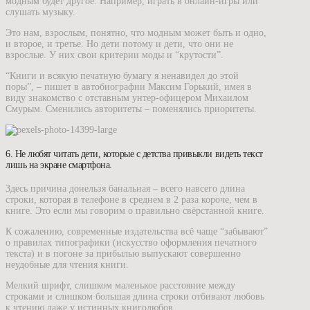
модным будет другое. Например, играть в онлайн-игры или
слушать музыку.
Это нам, взрослым, понятно, что модным может быть и одно,
и второе, и третье. Но дети потому и дети, что они не
взрослые. У них свои критерии моды и “крутости”.
“Книги и всякую печатную бумагу я ненавидел до этой
поры”, – пишет в автобиографии Максим Горький, имея в
виду знакомство с отставным унтер-офицером Михаилом
Смурым. Сменились авторитеты – поменялись приоритеты.
6. Не любят читать дети, которые с детства привыкли видеть текст
лишь на экране смартфона.
Здесь причина донельзя банальная – всего навсего длина
строки, которая в телефоне в среднем в 2 раза короче, чем в
книге. Это если мы говорим о правильно свёрстанной книге.
К сожалению, современные издательства всё чаще “забывают”
о правилах типографики (искусство оформления печатного
текста) и в погоне за прибылью выпускают совершенно
неудобные для чтения книги.
Мелкий шрифт, слишком маленькое расстояние между
строками и слишком большая длина строки отбивают любовь
к чтению даже у истинных книголюбов.