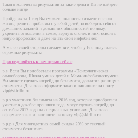
Такого количества результатов за такие деньги Вы не найдете
больше нигде
Пройдя их за 1 год Вы сможете полностью изменить свою
жизнь, решить проблемы с учебой детей, освободить себя от
домашних заданий и домашних обязанностей по дому,
укрепить отношения в семье, вернуть огонек в них, освоить
новую профессию и даже начать свой инфобизнес
А мы со своей стороны сделаем все, чтобы у Вас получились
огромные результаты
Присоединяйтесь к нам прямо сейчас
p.s. Если Вы приобретали программы «Психологическая
самооборона, Школа умных детей и Мама-инфобизнесвумен»
Вы можете сделать апгрейд до безлимита, доплатив разницу в
стоимости. Для этого оформите заказ и напишите на почту
vip@skirilin.ru
p.p.s участники безлимита на 2016 год, которые приобретали
участие в декабре прошлого года, могут сделать апгрейд до
сентября 2017 года на специальных условиях. Для этого
оформите заказ и напишите на почту vip@skirilin.ru
p.p.p.s Для многодетных семей скидка 20% от текущей
стоимости безлимита