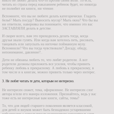
никто не любит делать что-то против своей воли. То есть,
читать из страха перед наказанием ребенок будет, но никогда
не полюбит ни книги, ни чтение.
Вспомните, что вы не любите делать категорически. Гладить
бельё? Мыть посуду? Выносить мусор? Мыть окна? Что бы вы
ни ответили, наверняка вы понимаете, что именно это вас
ЗАСТАВЛЯЛИ делать в детстве.
И скорее всего, вам это приходилось делать тогда, когда
друзья звали гулять. Или когда вам хотелось петь, рисовать,
танцевать или запускать на ниточке пойманную муху.
Вспомнили? Что вы тогда чувствовали? Досаду, обиду,
непонимание, давление?..
Дети не обязаны любить то, что любят родители. А вот
родители должны приложить все усилия, чтобы привить
ребенку любовь к прекрасному. А любовь к прекрасному, в
том числе и к книгам, можно привить только через интерес.
3. Не любят читать те дети, которым не интересно.
Не интересен сюжет, тема, оформление. Не интересен слог
автора и/или его манера изложения. Признайтесь, ведь у вас
тоже есть не интересные вам книги, сайты, темы?
То, что для людей старшего поколения является классикой,
для детей и внуков может быть безнадежно устаревшими
небылицами с неподъемным количеством непонятных слов.