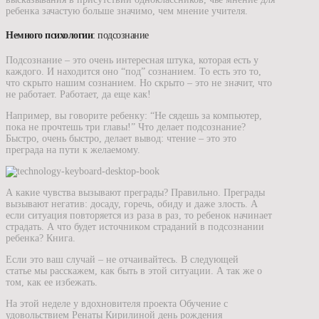
ребенка зачастую больше значимо, чем мнение учителя.
Немного психологии
: подсознание
Подсознание – это очень интересная штука, которая есть у
каждого. И находится оно “под” сознанием. То есть это то,
что скрыто нашим сознанием. Но скрыто – это не значит, что
не работает. Работает, да еще как!
Например, вы говорите ребенку: “Не сядешь за компьютер,
пока не прочтешь три главы!” Что делает подсознание?
Быстро, очень быстро, делает вывод: чтение – это это
преграда на пути к желаемому.
А какие чувства вызывают преграды? Правильно. Преграды
вызывают негатив: досаду, горечь, обиду и даже злость. А
если ситуация повторяется из раза в раз, то ребенок начинает
страдать. А что будет источником страданий в подсознании
ребенка? Книга.
Если это ваш случай – не отчаивайтесь. В следующей
статье мы расскажем, как быть в этой ситуации. А так же о
том, как ее избежать.
На этой неделе у вдохновителя проекта Обучение с
удовольствием Ренаты Кирилиной день рождения