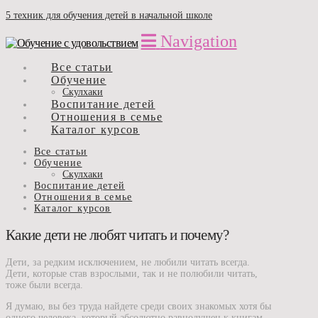
5 техник для обучения детей в начальной школе
Navigation
Все статьи
Обучение
Скулхаки
Воспитание детей
Отношения в семье
Каталог курсов
Все статьи
Обучение
Скулхаки
Воспитание детей
Отношения в семье
Каталог курсов
Какие дети не любят читать и почему?
Дети, за редким исключением, не любили читать всегда.
Дети, которые став взрослыми, так и не полюбили читать,
тоже были всегда.
Я думаю, вы без труда найдете среди своих знакомых хотя бы
одного человека, который абсолютно равнодушен к книгам.