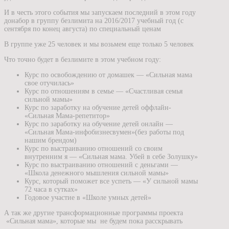
И в честь этого события мы запускаем последний в этом году
донабор в группу безлимита на 2016/2017 учебный год (с
сентября по конец августа) по специальный ценам
В группе уже 25 человек и мы возьмем еще только 5 человек
Что точно будет в безлимите в этом учебном году:
Курс по освобождению от домашек — «Сильная мама
свое отучилась»
Курс по отношениям в семье — «Счастливая семья
сильной мамы»
Курс по заработку на обучение детей оффлайн-
«Сильная Мама-репетитор»
Курс по заработку на обучение детей онлайн —
«Сильная Мама-инфобизнесвумен»(без работы под
нашим брендом)
Курс по выстраиванию отношений со своим
внутренним я — «Сильная мама. Убей в себе Золушку»
Курс по выстраиванию отношений с деньгами —
«Школа денежного мышления сильной мамы»
Курс, который поможет все успеть — «У сильной мамы
72 часа в сутках»
Годовое участие в «Школе умных детей»
А так же другие трансформационные программы проекта
«Сильная мама», которые мы не будем пока расскрывать