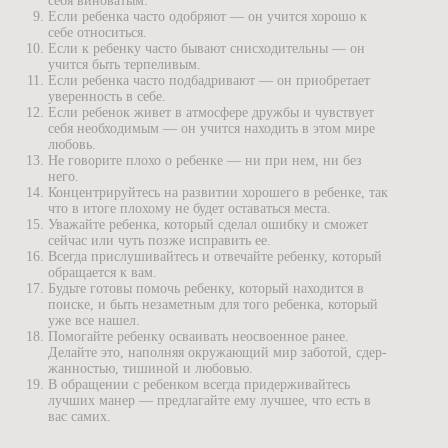
себя виноватым.
Если ребенка часто одобряют — он учится хорошо к
себе относиться.
Если к ребенку часто бывают снисходительны — он
учится быть терпеливым.
Если ребенка часто подбадривают — он приобретает
уверенность в себе.
Если ребенок живет в атмосфере дружбы и чувствует
себя необходимым — он учит­ся находить в этом мире
любовь.
Не говорите плохо о ребенке — ни при нем, ни без
него.
Концентрируйтесь на развитии хорошего в ребенке, так
что в итоге плохому не бу­дет оставаться места.
Уважайте ребенка, который сделал ошибку и сможет
сейчас или чуть позже исправить ее.
Всегда прислушивайтесь и отвечайте ребенку, который
обращается к вам.
Будьте готовы помочь ребенку, который находится в
поиске, и быть незаметным для того ребенка, который
уже все нашел.
Помогайте ребенку осваивать неосвоенное ранее.
Делайте это, наполняя окружающий мир заботой, сдер­
жанностью, тишиной и любовью.
В обращении с ребенком всегда придерживайтесь
лучших манер — предлагайте ему лучшее, что есть в
вас самих.