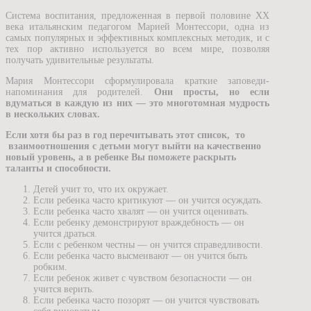
Cистема воспитания, предложенная в первой половине XX
века итальянским педагогом Марией Монтессори, одна из
самых популярных и эффективных комплексных методик, и с
тех пор активно используется во всем мире, позволяя
получать удивительные результаты.
Мария Монтессори сформулировала краткие заповеди-
напоминания для родителей.
Они просты, но если
вдуматься в каждую из них — это многотомная мудрость
в нескольких словах.
Если хотя бы раз в год перечитывать этот список, то
взаимоотношения с детьми могут выйти на качественно
новый уровень, а в ребенке Вы поможете раскрыть
таланты и способности.
Детей учит то, что их окружает.
Если ребенка часто критикуют — он учится осуждать.
Если ребенка часто хвалят — он учится оценивать.
Если ребенку демонстрируют враждебность — он
учится драться.
Если с ребенком честны — он учится справедливости.
Если ребенка часто высмеивают — он учится быть
робким.
Если ребенок живет с чувством безопасности — он
учится верить.
Если ребенка часто позорят — он учится чувствовать