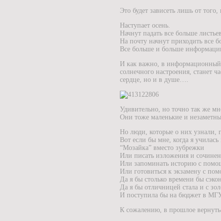
Это будет зависеть лишь от того,
Наступает осень.
Начнут падать все больше листьев
На почту начнут приходить все б
Все больше и больше информаци
И как важно, в информационный в
солнечного настроения, станет ча
сердце, но и в душе….
Удивительно, но точно так же м
Они тоже маленькие и незаметны
Но люди, которые о них узнали, 
Вот если бы мне, когда я училас
“Мозайка” вместо зубрежки
Или писать изложения и сочине
Или запоминать историю с помо
Или готовиться к экзамену с по
Да я бы столько времени бы сэко
Да я бы отличницей стала и с зо
И поступила бы на бюджет в МГ
К сожалению, в прошлое вернуть