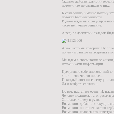
Сколько действительно интересн
потому, что не слышали о них.
К сожалению, именно потому чт
потоках бессмысленности.
И даже когда мы сфокусировано 
часто не лучшее решение.
А ведь за десятками вкладок Янд
А как часто мы говорим: Ну поче
почему я раньше не встретил это
Мы идем в своем тоннеле жизни,
источниками информации.
Представьте себе многолетний кл
лист — это что-то новое…
И каждый лист по своему уникале
Да и выбрать сложно…
Но вот, наступает осень. И, плав
Человек поднимает его, рассматр
Он попал к нему в руки.
Возможно, добавив в текущие мы
Возможно, он станет частью герб
Возможно, человек его навсегда 