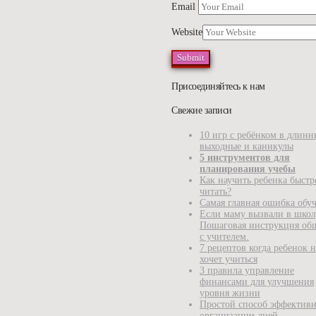
Email
Website
Присоединяйтесь к нам
Свежие записи
10 игр с ребёнком в длинн
выходные и каникулы
5 инструментов для
планирования учебы
Как научить ребенка быстр
читать?
Самая главная ошибка обу
Если маму вызвали в школ
Пошаговая инструкция об
с учителем.
7 рецептов когда ребенок н
хочет учиться
3 правила управление
финансами для улучшения
уровня жизни
Простой способ эффектив
организации дней