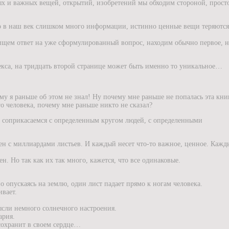
ых и важных вещей, открытий, изобретений мы обходим стороной, прост
о в наш век слишком много информации, истинно ценные вещи теряются
ищем ответ на уже сформулированный вопрос, находим обычно первое, 
екса, на тридцать второй странице может быть именно то уникальное…
му я раньше об этом не знал! Ну почему мне раньше не попалась эта кни
го человека, почему мне раньше никто не сказал?
 соприкасаемся с определенным кругом людей, с определенными
ен с миллиардами листьев. И каждый несет что-то важное, ценное. Кажд
н. Но так как их так много, кажется, что все одинаковые.
но опускаясь на землю, один лист падает прямо к ногам человека.
ивает.
сли немного солнечного настроения.
ария.
сохранит в своем сердце…