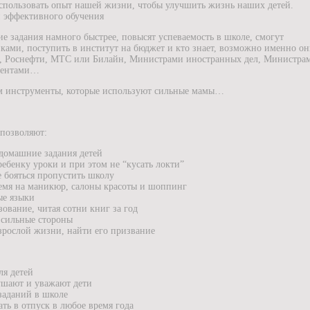
использовать опыт нашей жизни, чтобы улучшить жизнь наших детей.
и эффективного обучения
ие задания намного быстрее, повысят успеваемость в школе, смогут
ками, поступить в институт на бюджет и кто знает, возможно именно о
а, Роснефти, МТС или Билайн, Министрами иностранных дел, Министра
идентами…
им инструменты, которые используют сильные мамы…
позволяют:
 домашние задания детей
ребенку уроки и при этом не “кусать локти”
е бояться пропустить школу
емя на маникюр, салоны красоты и шоппинг
ые языки
ование, читая сотни книг за год
 сильные стороны
взрослой жизни, найти его призвание
я детей
ушают и уважают дети
заданий в школе
ть в отпуск в любое время года