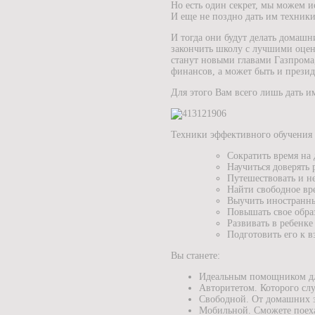
Но есть один секрет, мы можем 
И еще не поздно дать им техник
И тогда они будут делать домашн
закончить школу с лучшими оцен
станут новыми главами Газпром
финансов, а может быть и през
Для этого Вам всего лишь дать 
Техники эффективного обучения 
Сократить время на
Научиться доверять 
Путешествовать и н
Найти свободное вр
Выучить иностранн
Повышать свое образ
Развивать в ребенке
Подготовить его к 
Вы станете:
Идеальным помощником дл
Авторитетом. Которого сл
Свободной. От домашних 
Мобильной. Сможете поеха