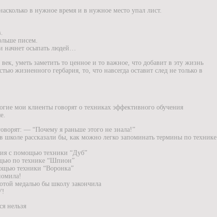
 насколько в нужное время и в нужное место упал лист.
.
ольше писем.
и начнет осыпать людей…
ек, уметь заметить то ценное и то важное, что добавит в эту жизнь
стью жизненного гербария, то, что навсегда оставит след не только в
ногие мои клиенты говорят о техниках эффективного обучения
е.
говорят: — “Почему я раньше этого не знала!”
ь в школе рассказали бы, как можно легко запоминать термины по технике
ния с помощью техники “Дуб”
щью по технике “Шпион”
мощью техники “Воронка”
номила!
лотой медалью бы школу закончила
У!
ся нельзя