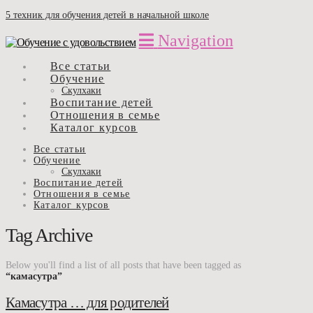
5 техник для обучения детей в начальной школе
Navigation
Все статьи
Обучение
Скулхаки
Воспитание детей
Отношения в семье
Каталог курсов
Все статьи
Обучение
Скулхаки
Воспитание детей
Отношения в семье
Каталог курсов
Tag Archive
Below you'll find a list of all posts that have been tagged as
“камасутра”
Камасутра … для родителей