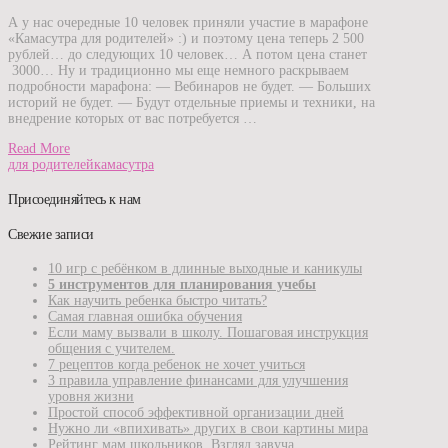
А у нас очередные 10 человек приняли участие в марафоне
«Камасутра для родителей» :) и поэтому цена теперь 2 500
рублей… до следующих 10 человек… А потом цена станет
3000… Ну и традиционно мы еще немного раскрываем
подробности марафона: — Вебинаров не будет. — Больших
историй не будет. — Будут отдельные приемы и техники, на
внедрение которых от вас потребуется …
Read More
для родителей
камасутра
Присоединяйтесь к нам
Свежие записи
10 игр с ребёнком в длинные выходные и каникулы
5 инструментов для планирования учебы
Как научить ребенка быстро читать?
Самая главная ошибка обучения
Если маму вызвали в школу. Пошаговая инструкция
общения с учителем.
7 рецептов когда ребенок не хочет учиться
3 правила управление финансами для улучшения
уровня жизни
Простой способ эффективной организации дней
Нужно ли «впихивать» других в свои картины мира
Рейтинг мам школьников. Взгляд завуча