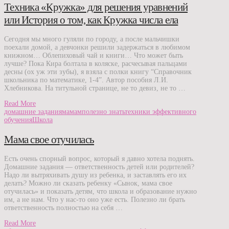
Техника «Кружка» для решения уравнений
или История о том, как Кружка числа ела
Сегодня мы много гуляли по городу, а после мальчишки
поехали домой, а девчонки решили задержаться в любимом
книжном… Облепиховый чай и книги… Что может быть
лучше? Пока Кира болтала в коляске, расчесывая пальцами
десны (ох уж эти зубы), я взяла с полки книгу “Справочник
школьника по математике, 1-4”. Автор пособия Л.И.
Хлебникова. На титульной странице, не то девиз, не то …
Read More
домашние задания
мамам
полезно знать
техники эффективного
обучения
Школа
Мама свое отучилась
Есть очень спорный вопрос, который я давно хотела поднять.
Домашние задания — ответственность детей или родителей?
Надо ли вытряхивать душу из ребенка, и заставлять его их
делать? Можно ли сказать ребенку «Сынок, мама свое
отучилась» и показать детям, что школа и образование нужно
им, а не нам. Что у нас-то оно уже есть. Полезно ли брать
ответственность полностью на себя …
Read More