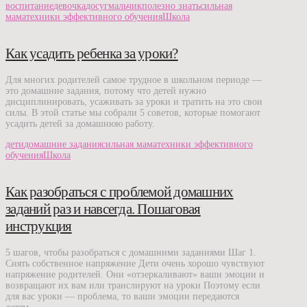
воспитание
девочка
досуг
мальчик
полезно знать
сильная
мама
техники эффективного обучения
Школа
Как усадить ребенка за уроки?
Для многих родителей самое трудное в школьном периоде —
это домашние задания, потому что детей нужно
дисциплинировать, усаживать за уроки и тратить на это свои
силы. В этой статье мы собрали 5 советов, которые помогают
усадить детей за домашнюю работу.
дети
домашние задания
сильная мама
техники эффективного
обучения
Школа
Как разобраться с проблемой домашних
заданий раз и навсегда. Пошаговая
инструкция
5 шагов, чтобы разобраться с домашними заданиями Шаг 1.
Снять собственное напряжение Дети очень хорошо чувствуют
напряжение родителей. Они «отзеркаливают» ваши эмоции и
возвращают их вам или транслируют на уроки Поэтому если
для вас уроки — проблема, то ваши эмоции передаются