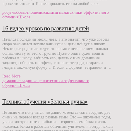
провести это лето Точнее продлить его на любой срок
досуг
любовь
отношения
сильная мама
техники эффективного
обучения
Школа
16 видео-уроков по развитию детей
Начался последний месяц лета, а это значит, что уже совсем
скоро закончатся летние каникулы и дети пойдут в школу
Некоторые родители ждут это время с нетерпением, однако
большинству от этого грустно Нужно опять будет водить
ребенка в школу, забирать его, делать с ним домашние
задания, собирать портфель, готовить тетради, стирать и
гладить школьную форму… И если с формой, тетрадями и …
Read More
домашние задания
оценки
техники эффективного
обучения
Школа
Техника обучения «Зеленая ручка»
Не знаю что получится, но давно хотела связать воедино две
очень на первый взгляд разные темы. Это — школьные годы,
уроки-контрольные-ошибки и… взрослая семейная жизнь
человека. Когда я работала обычным учителем, я всегда искала