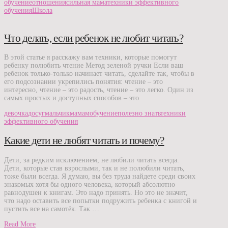
обучение
отношения
сильная мама
техники эффективного
обучения
Школа
Что делать, если ребенок не любит читать?
В этой статье я расскажу вам техники, которые помогут
ребенку полюбить чтение Метод зеленой ручки Если ваш
ребенок только-только начинает читать, сделайте так, чтобы в
его подсознании укрепились понятия: чтение – это
интересно, чтение – это радость, чтение – это легко. Один из
самых простых и доступных способов – это
девочка
досуг
мальчик
мамам
обучение
полезно знать
техники
эффективного обучения
Какие дети не любят читать и почему?
Дети, за редким исключением, не любили читать всегда.
Дети, которые став взрослыми, так и не полюбили читать,
тоже были всегда. Я думаю, вы без труда найдете среди своих
знакомых хотя бы одного человека, который абсолютно
равнодушен к книгам. Это надо принять. Но это не значит,
что надо оставить все попытки подружить ребенка с книгой и
пустить все на самотёк. Так …
Read More