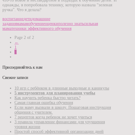
что-то новое и нестандартное в подходах к обучению детей. И
однажды, я попробовала технику, которую назвала “зеленая
ручка”. Что я делала?
воспитание
дети
домашние
задания
мамам
обучение
оценки
полезно знать
сильная
мама
техники эффективного обучения
Page 2 of 2
←
1
2
Присоединяйтесь к нам
Свежие записи
10 игр с ребёнком в длинные выходные и каникулы
5 инструментов для планирования учебы
Как научить ребенка быстро читать?
Самая главная ошибка обучения
Если маму вызвали в школу. Пошаговая инструкция
общения с учителем.
7 рецептов когда ребенок не хочет учиться
3 правила управление финансами для улучшения
уровня жизни
Простой способ эффективной организации дней