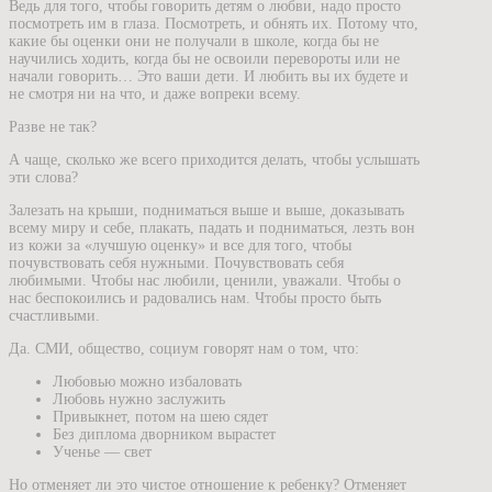
Ведь для того, чтобы говорить детям о любви, надо просто
посмотреть им в глаза. Посмотреть, и обнять их. Потому что,
какие бы оценки они не получали в школе, когда бы не
научились ходить, когда бы не освоили перевороты или не
начали говорить… Это ваши дети. И любить вы их будете и
не смотря ни на что, и даже вопреки всему.
Разве не так?
А чаще, сколько же всего приходится делать, чтобы услышать
эти слова?
Залезать на крыши, подниматься выше и выше, доказывать
всему миру и себе, плакать, падать и подниматься, лезть вон
из кожи за «лучшую оценку» и все для того, чтобы
почувствовать себя нужными. Почувствовать себя
любимыми. Чтобы нас любили, ценили, уважали. Чтобы о
нас беспокоились и радовались нам. Чтобы просто быть
счастливыми.
Да. СМИ, общество, социум говорят нам о том, что:
Любовью можно избаловать
Любовь нужно заслужить
Привыкнет, потом на шею сядет
Без диплома дворником вырастет
Ученье — свет
Но отменяет ли это чистое отношение к ребенку? Отменяет