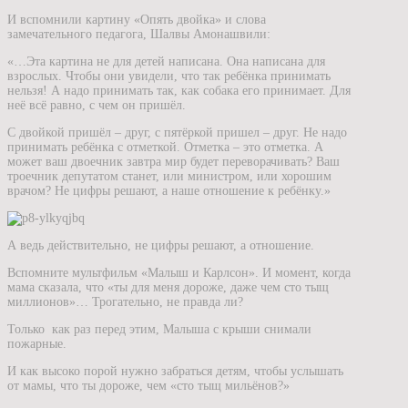
И вспомнили картину «Опять двойка» и слова
замечательного педагога, Шалвы Амонашвили:
«…Эта картина не для детей написана. Она написана для
взрослых. Чтобы они увидели, что так ребёнка принимать
нельзя! А надо принимать так, как собака его принимает. Для
неё всё равно, с чем он пришёл.
С двойкой пришёл – друг, с пятёркой пришел – друг. Не надо
принимать ребёнка с отметкой. Отметка – это отметка. А
может ваш двоечник завтра мир будет переворачивать? Ваш
троечник депутатом станет, или министром, или хорошим
врачом? Не цифры решают, а наше отношение к ребёнку.»
А ведь действительно, не цифры решают, а отношение.
Вспомните мультфильм «Малыш и Карлсон». И момент, когда
мама сказала, что «ты для меня дороже, даже чем сто тыщ
миллионов»… Трогательно, не правда ли?
Только как раз перед этим, Малыша с крыши снимали
пожарные.
И как высоко порой нужно забраться детям, чтобы услышать
от мамы, что ты дороже, чем «сто тыщ мильёнов?»