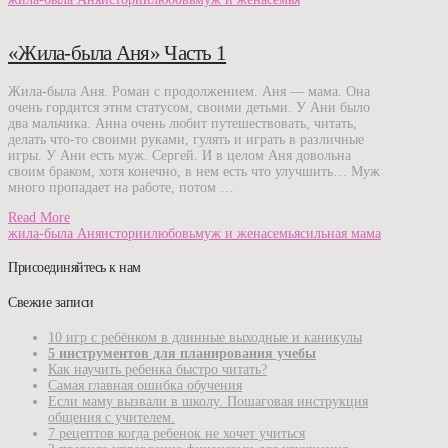
«Жила-была Аня» Часть 1
Жила-была Аня. Роман с продолжением. Аня — мама. Она
очень гордится этим статусом, своими детьми. У Ани было
два мальчика. Анна очень любит путешествовать, читать,
делать что-то своими руками, гулять и играть в различные
игры. У Ани есть муж. Сергей. И в целом Аня довольна
своим браком, хотя конечно, в нем есть что улучшить… Муж
много пропадает на работе, потом …
Read More
жила-была Аня
истории
любовь
муж и жена
семья
сильная мама
Присоединяйтесь к нам
Свежие записи
10 игр с ребёнком в длинные выходные и каникулы
5 инструментов для планирования учебы
Как научить ребенка быстро читать?
Самая главная ошибка обучения
Если маму вызвали в школу. Пошаговая инструкция
общения с учителем.
7 рецептов когда ребенок не хочет учиться