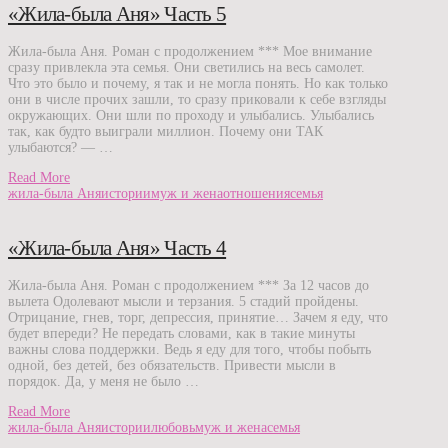
«Жила-была Аня» Часть 5
Жила-была Аня. Роман с продолжением *** Мое внимание
сразу привлекла эта семья. Они светились на весь самолет.
Что это было и почему, я так и не могла понять. Но как только
они в числе прочих зашли, то сразу приковали к себе взгляды
окружающих. Они шли по проходу и улыбались. Улыбались
так, как будто выиграли миллион. Почему они ТАК
улыбаются? — …
Read More
жила-была Аня
истории
муж и жена
отношения
семья
«Жила-была Аня» Часть 4
Жила-была Аня. Роман с продолжением *** За 12 часов до
вылета Одолевают мысли и терзания. 5 стадий пройдены.
Отрицание, гнев, торг, депрессия, принятие… Зачем я еду, что
будет впереди? Не передать словами, как в такие минуты
важны слова поддержки. Ведь я еду для того, чтобы побыть
одной, без детей, без обязательств. Привести мысли в
порядок. Да, у меня не было …
Read More
жила-была Аня
истории
любовь
муж и жена
семья