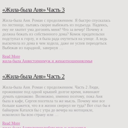
«Жила-была Аня» Часть 3
Жила-была Аня. Роман с продолжением. Я быстро спускалась
по лестнице, пытаясь скорее выбежать из подъезда. Надеюсь,
ему не хватит ума догонять меня? Что за вечер! Почему я
должна бежать из собственного дома? Комок предательски
подступал к горлу, и я была рада очутиться на улице. А ведь
выскочила из дома в чем ходила, даже не успев переодеться.
Выбежав из парадной, завернув …
Read More
жила-была Аня
истории
муж и жена
отношения
семья
«Жила-была Аня» Часть 2
Жила-была Аня. Роман с продолжением. Часть 2 Люди,
прожившие под одной крышей долгое время, начинают
думать одинаково. Возможно, именно поэтому, пока Аня
была в кафе, Сергея посетила та же мысль. Почему мне все
больше кажется, что я в жизни свернул не туда? Вот стал бы я
байкером Катался бы с утра до вечера на мотоцикле,
исколесил бы всю страну или …
Read More
жила-была Аня
истории
любовь
муж и жена
семья