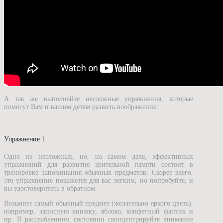
А так же выполняйте несложные упражнения, которые
помогут Вам и вашим детям развить воображение:
Упражнение 1
Одно из несложных, но, на самом деле, эффективных
упражнений для развития зрительной памяти состоит в
тренировке запоминания обычных предметов. Скорее всего,
это упражнение покажется для вас легким, но попробуйте, и
вы удостоверитесь в обратном.
Возьмите самый обычный предмет (желательно яркого цвета),
например, записную книжку, яблоко, конфетный фантик и
пр. В расслабленном состоянии сконцентрируйте внимание