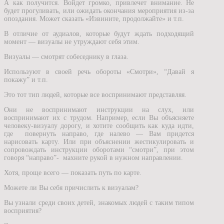
А как получится. Войдет громко, привлечет внимание. Не
будет прогуливать, или ожидать окончания мероприятия из-за
опоздания. Может сказать «Извините, продолжайте» и т.п.
В отличие от аудиалов, которые будут ждать подходящий
момент — визуалы не утруждают себя этим.
Визуалы — смотрят собеседнику в глаза.
Используют в своей речь обороты «Смотри», “Давай я
покажу” и т.п.
Это тот тип людей, которые все воспринимают представляя.
Они не воспринимают инструкции на слух, или
воспринимают их с трудом. Например, если Вы объясняете
человеку-визуалу дорогу, и хотите сообщить как куда идти,
где повернуть направо, где налево — Вам придется
нарисовать карту. Или при объяснении жестикулировать и
сопровождать инструкции оборотами “смотри”, при этом
говоря “направо”- махните рукой в нужном направлении.
Хотя, проще всего — показать путь по карте.
Можете ли Вы себя причислить к визуалам?
Вы узнали среди своих детей, знакомых людей с таким типом
восприятия?