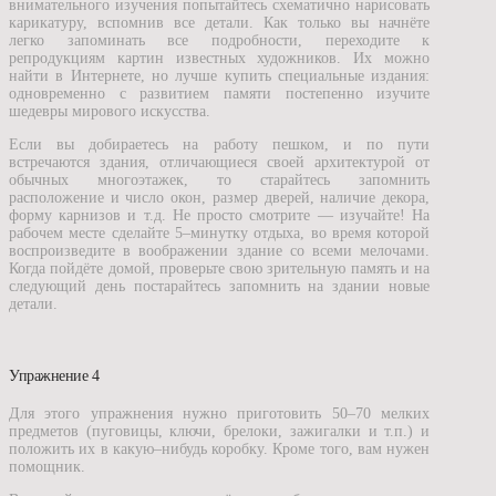
внимательного изучения попытайтесь схематично нарисовать
карикатуру, вспомнив все детали. Как только вы начнёте
легко запоминать все подробности, переходите к
репродукциям картин известных художников. Их можно
найти в Интернете, но лучше купить специальные издания:
одновременно с развитием памяти постепенно изучите
шедевры мирового искусства.
Если вы добираетесь на работу пешком, и по пути
встречаются здания, отличающиеся своей архитектурой от
обычных многоэтажек, то старайтесь запомнить
расположение и число окон, размер дверей, наличие декора,
форму карнизов и т.д. Не просто смотрите — изучайте! На
рабочем месте сделайте 5–минутку отдыха, во время которой
воспроизведите в воображении здание со всеми мелочами.
Когда пойдёте домой, проверьте свою зрительную память и на
следующий день постарайтесь запомнить на здании новые
детали.
Упражнение 4
Для этого упражнения нужно приготовить 50–70 мелких
предметов (пуговицы, ключи, брелоки, зажигалки и т.п.) и
положить их в какую–нибудь коробку. Кроме того, вам нужен
помощник.