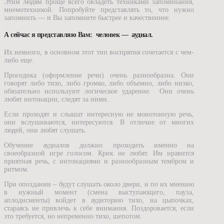
Этим людям проще всего овладеть техниками запоминания,
мнемотехникой. Попробуйте представлять то, что нужно
запомнить — и Вы запомните быстрее и качественнее.
А сейчас я представляю Вам: человек — аудиал.
Их немного, в основном этот тип воспрятия сочетается с чем-
либо еще.
Просодика (оформление речи) очень разнообразна. Они
говорят либо тихо, либо громко, либо объемно, либо низко,
обязательно используют логическое ударение. Они очень
любят интонации, следят за ними.
Если проходят и слышат интересную не монотонную речь,
они вслушиваются, интересуются. В отличие от многих
людей, они любят слушать.
Обучение аудиалов должно проходить именно на
своеобразной игре голосом. Крик не любят. Им нравится
приятная речь, с интонациями и разнообразным тембром и
ритмом.
При опоздании – будут слушать около двери, и по их мнению
в нужный момент (смена выступающего, пауза,
аплодисменты) войдет в аудиторию тихо, на цыпочках,
стараясь не привлечь к себе внимания. Поздоровается, если
это требуется, но непременно тихо, шепотом.