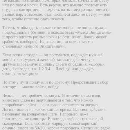
Не важно, по мнению некоторых логиков, сочетать по цвету
или по парам носки. Есть версия, что именно поэтому есть
студенческая примета — одевать на экзамен разные носки (с
разных пар, возможно, отличающиеся даже по цвету) — для
того, чтобы успешно сдать экзамен.
То есть, чтобы сдать экзамен с легкостью, не пятаки нужно
подкладывать в ботинки, а использовать «Метод Эйнштейна»
и просто одевать разные носки (с ботинками, боюсь может
сработать наоборот). Не известно, но может так мы
становимся немного Эйнштейнами.
Если логик опоздал — он постучится, подождет нужный
момент как аудиал, а далее обязательно даст четкую
аргументированную причину своего опоздания. «Добрый
день, я опоздал, т.к. 1.2.3.4… Я войду, или дождусь
окончания лекции?»
По этому пути пойду или по другому. Предоставляет выбор
лектору — можно войти, войду.
Нельзя — нет проблем, останусь. В отличие от логиков,
кинестеты даже не задумываются о том, что можно
попробовать войти — они лучше останутся за дверью.
Логики имеют на все четкий алгоритм. Все свои действия
разбивают на конкретные шаги. Например, даже
приготовление яичницы. Вплоть до выбора специальной
сковородки. Есть любимый маршрут, самый короткий
обычно, шагов на 50-200 короче подобного. Статичны, редко