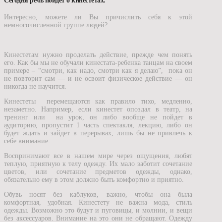
Сегодня речь пойдет о кинестетах.
Интересно, можете ли Вы причислить себя к этой
немногочисленной группе людей?
Кинестетам нужно проделать действие, прежде чем понять
его. Как бы мы не обучали кинестата-ребенка танцам на своем
примере – “смотри, как надо, смотри как я делаю”, пока он
не повторит сам — и не освоит физическое действие — он
никогда не научится.
Кинестеты перемещаются как правило тихо, медленно,
незаметно. Например, если кинестет опоздал в театр, на
тренинг или на урок, он либо вообще не пойдет в
аудиторию, пропустит 1 часть спектакля, лекцию, либо он
будет ждать и зайдет в перерывах, лишь бы не привлечь к
себе внимание.
Воспринимают все в нашем мире через ощущения, любят
теплую, приятную к телу одежду. Их мало заботит сочетание
цветов, или сочетание предметов одежды, однако,
обязательно ему в этом должно быть комфортно и приятно.
Обувь носят без каблуков, важно, чтобы она была
комфортная, удобная. Кинестету не важна мода, стиль
одежды. Возможно это будут и пуговицы, и молнии, и вещи
без аксессуаров. Внимание на это они не обращают. Одежду