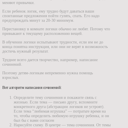
меняют привычки.
Если ребенок логик, ему трудно будут даваться ваши
спонтанные предложения пойти гулять, спать. Его надо
предупреждать минут за 20-30 минимум.
Перестановку в комнате логики обычно не любят. Потому что
привыкают к текущему расположению вещей.
В обучении логики испытывают трудности, если им не до
конца понятна инструкция, или они не верят в возможность
достичь нужный результат.
Труднее всего дается творчество, например, написание
сочинений.
Поэтому детям-логикам непременно нужна помощь
взрослых.
Вот алгоритм написания сочинений:
Определите тему сочинения и покажите связь с
жизнью. Если тема — письмо другу, вспомните
конкретного друга (абстракции логиков не устроят).
Если тема “любимая игрушка” — потратьте время на
то, чтобы определить любимую игрушку ребенка, и он
был бы с вами согласен
Нарисуйте схему. В центре — тема сочинения. От темы