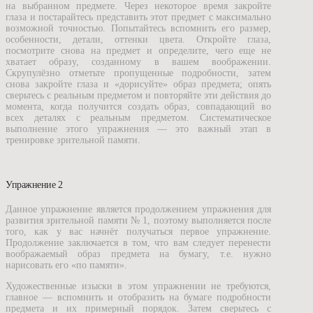
на выбранном предмете. Через некоторое время закройте
глаза и постарайтесь представить этот предмет с максимально
возможной точностью. Попытайтесь вспомнить его размер,
особенности, детали, оттенки цвета. Откройте глаза,
посмотрите снова на предмет и определите, чего еще не
хватает образу, созданному в вашем воображении.
Скрупулёзно отметьте пропущенные подробности, затем
снова закройте глаза и «дорисуйте» образ предмета; опять
сверьтесь с реальным предметом и повторяйте эти действия до
момента, когда получится создать образ, совпадающий во
всех деталях с реальным предметом. Систематическое
выполнение этого упражнения — это важный этап в
тренировке зрительной памяти.
Упражнение 2
Данное упражнение является продолжением упражнения для
развития зрительной памяти № 1, поэтому выполняется после
того, как у вас начнёт получаться первое упражнение.
Продолжение заключается в том, что вам следует перенести
воображаемый образ предмета на бумагу, т.е. нужно
нарисовать его «по памяти».
Художественные изыски в этом упражнении не требуются,
главное — вспомнить и отобразить на бумаге подробности
предмета и их примерный порядок. Затем сверьтесь с