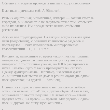
Обычно эти встречи проходят в институтах, университетах.
К логикам причислял себя А.Эйнштейн.
Речь их однотонная, монотонная, лекторы — логики стоят за
кафедрой, они абсолютно не задумываются о том, чтобы кто-
либо их слышал. Им прежде всего важно чтобы они
рассказали.
Логики все структурируют. На лекции всегда вначале дают
план (подробный), с большим количеством разделов и
подразделов. Любят использовать многоуровневые
классификации 1.1., 1.1.1 и т.п.
Конспекты, написанные во время лекции логика понятны,
интересны, однако слушать такие лекции скучно и не
интересно. Это отличные ученые, на 100% разбираются в
науке. Экзамен сдать у таких преподавателей сложно.
Одежда функциональна. Например, известный факт:
А.Эйнштейн мог выйти из дома в разной обуви (на одной
ноге кроссовок, на другой — ботинок),
Причем на вопрос и замечание о неправильном выборе
обуви, он отвечал, что «И то, и другое обувь. И там и там,
одинаковая по высоте подошва. На левой ноге — левый
предмет обуви, на правой — правый. Мне удобно и одной
ноге, и другой. Не вижу здесь ошибки.»