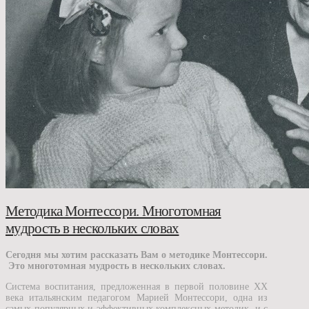
Методика Монтессори. Многотомная
мудрость в нескольких словах
Сегодня мы хотим рассказать Вам о методике Монтессори.
Это многотомная мудрость в нескольких словах.
Cистема воспитания, предложенная в первой половине XX
века итальянским педагогом Марией Монтессори, одна из
самых популярных и эффективных комплексных методик, и с