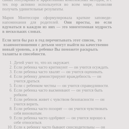
тех пор активно используется во всем мире, позволяя
получать удивительные результаты.
Мария Монтессори сформулировала краткие заповеди-
напоминания для родителей.
Они просты, но если
вдуматься в каждую из них — это многотомная мудрость
в нескольких словах.
Если хотя бы раз в год перечитывать этот список, то
взаимоотношения с детьми могут выйти на качественно
новый уровень, а в ребенке Вы поможете раскрыть
таланты и способности.
Детей учит то, что их окружает.
Если ребенка часто критикуют — он учится осуждать.
Если ребенка часто хвалят — он учится оценивать.
Если ребенку демонстрируют враждебность — он
учится драться.
Если с ребенком честны — он учится справедливости.
Если ребенка часто высмеивают — он учится быть
робким.
Если ребенок живет с чувством безопасности — он
учится верить.
Если ребенка часто позорят — он учится чувствовать
себя виноватым.
Если ребенка часто одобряют — он учится хорошо к
себе относиться.
Если к ребенку часто бывают снисходительны — он