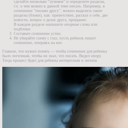
сделайте несколько “лучиков” и определите разделы,
т.е. о чем можно в данной теме писать. Например, в
сочинении “письмо другу”, можно выделить такие
разделы (блоки), как: приветствие, рассказ о себе, две
новости, вопрос о делах друга, прощание.
В каждом разделе напишите опорные слова или
подблоки.
Составьте сочинение устно.
Не убирайте схему с глаз, пусть ребенок пишет
сочинение, опираясь на нее.
Главное, что нужно понять — чтобы сочинение для ребенка
было логичным, чтобы он знал, что писать. Видел опору.
Тогда процесс будет для ребенка интересным и легким.